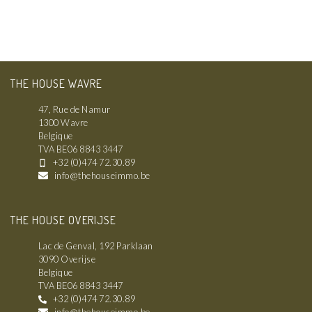
THE HOUSE WAVRE
47, Rue de Namur
1300 Wavre
Belgique
TVA BE06 8843 3447
+32 (0)474 72.30.89
info@thehouseimmo.be
THE HOUSE OVERIJSE
Lac de Genval, 192 Parklaan
3090 Overijse
Belgique
TVA BE06 8843 3447
+32 (0)474 72.30.89
info@thehouseimmo.be