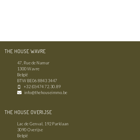
THE HOUSE WAVRE
47, Rue de Namur
1300 Wavre
België
BTW BE06 8843 3447
+32 (0)474 72.30.89
info@thehouseimmo.be
THE HOUSE OVERIJSE
Lac de Genval, 192 Parklaan
3090 Overijse
België