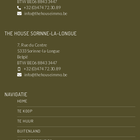
BTW BE06 8843 3447
+32 (0)474 72.30.89
info@thehouseimmo.be
THE HOUSE SORINNE-LA-LONGUE
7, Rue du Centre
5333 Sorinne-la-Longue
België
BTW BE06 8843 3447
+32 (0)474 72.30.89
info@thehouseimmo.be
NAVIGATIE
HOME
TE KOOP
TE HUUR
BUITENLAND