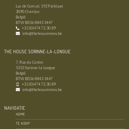
Lac de Genval, 192 Parklaan
3090 Overijse
België
BTW BE06 8843 3447
+32 (0)474 72.30.89
info@thehouseimmo.be
THE HOUSE SORINNE-LA-LONGUE
7, Rue du Centre
5333 Sorinne-la-Longue
België
BTW BE06 8843 3447
+32 (0)474 72.30.89
info@thehouseimmo.be
NAVIGATIE
HOME
TE KOOP